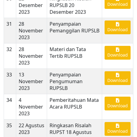
Download
Desember
RUPSLB 20
2023
Desember 2023
31
28
Penyampaian
Download
November
Pemanggilan RUPSLB
2023
32
28
Materi dan Tata
Download
November
Tertib RUPSLB
2023
33
13
Penyampaian
Download
November
Pengumuman
2023
RUPSLB
34
4
Pemberitahuan Mata
Download
November
Acara RUPSLB
2023
35
22 Agustus
Ringkasan Risalah
Download
2023
RUPST 18 Agustus