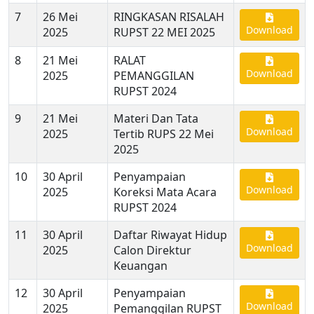
7
26 Mei
RINGKASAN RISALAH
Download
2025
RUPST 22 MEI 2025
8
21 Mei
RALAT
Download
2025
PEMANGGILAN
RUPST 2024
9
21 Mei
Materi Dan Tata
Download
2025
Tertib RUPS 22 Mei
2025
10
30 April
Penyampaian
Download
2025
Koreksi Mata Acara
RUPST 2024
11
30 April
Daftar Riwayat Hidup
Download
2025
Calon Direktur
Keuangan
12
30 April
Penyampaian
Download
2025
Pemanggilan RUPST