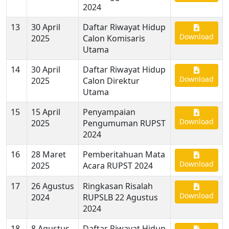
2024
13
30 April
Daftar Riwayat Hidup
Download
2025
Calon Komisaris
Utama
14
30 April
Daftar Riwayat Hidup
Download
2025
Calon Direktur
Utama
15
15 April
Penyampaian
Download
2025
Pengumuman RUPST
2024
16
28 Maret
Pemberitahuan Mata
Download
2025
Acara RUPST 2024
17
26 Agustus
Ringkasan Risalah
Download
2024
RUPSLB 22 Agustus
2024
18
8 Agustus
Daftar Riwayat Hidup